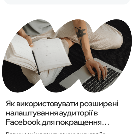
Як використовувати розширені
налаштування аудиторії в
Facebook для покращення
результатів рекламної кампанії