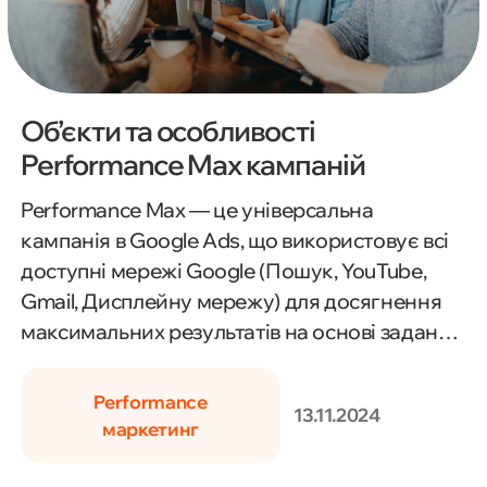
Об’єкти та особливості
Performance Max кампаній
Performance Max — це універсальна
кампанія в Google Ads, що використовує всі
доступні мережі Google (Пошук, YouTube,
Gmail, Дисплейну мережу) для досягнення
максимальних результатів на основі заданих
цілей. Основними об'єктами кампанії є
зображення, відео, заголовки, описи та
Performance
13.11.2024
логотипи, які використовуються для
маркетинг
динамічного створення оголошень під
кожен майданчик. Кампанія побудована на