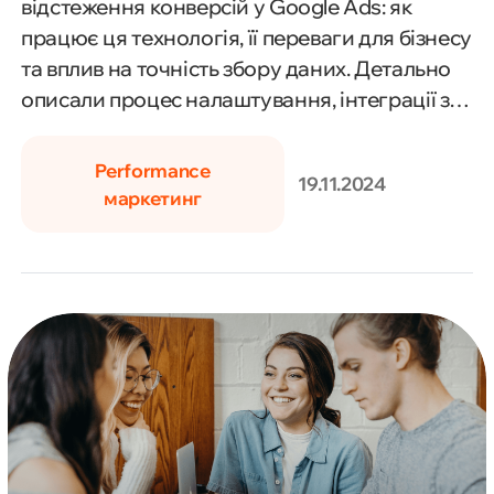
відстеження конверсій у Google Ads: як
працює ця технологія, її переваги для бізнесу
та вплив на точність збору даних. Детально
описали процес налаштування, інтеграції з
іншими інструментами та дали поради для
оптимізації рекламних кампаній.
Performance
19.11.2024
маркетинг