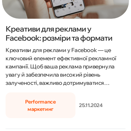
Креативи для реклами у
Facebook: розміри та формати
Креативи для реклами у Facebook — це
ключовий елемент ефективної рекламної
кампанії. Щоб ваша реклама привернула
увагу й забезпечила високий рівень
залученості, важливо дотримуватися
правильних розмірів і форматів для кожного
типу оголошення. Основні розміри:
Performance
25.11.2024
Зображення для стрічки: 1200x628 пікселів
маркетинг
(співвідношення 1.91:1). Квадратні
зображення: 1080x1080 пікселів (1:1). Історії: