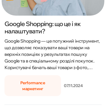
Google Shopping: що це і як
налаштувати?
Google Shopping — це потужний інструмент,
що дозволяє показувати ваші товари на
верхніх позиціях у результатах пошуку
Google та в спеціальному розділі покупок.
Користувачі бачать ваші товари з фото,
ціною і коротким описом, що значно
підвищує ймовірність покупки. У статті
Performance
07.11.2024
розглядаються кроки налаштування Google
маркетинг
Shopping: від створення Merchant Center,
налаштування фіду продуктів до інтеграції з