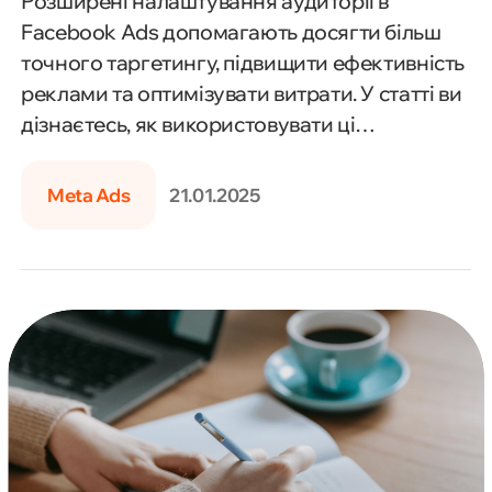
Розширені налаштування аудиторії в
Facebook Ads допомагають досягти більш
точного таргетингу, підвищити ефективність
реклами та оптимізувати витрати. У статті ви
дізнаєтесь, як використовувати ці
інструменти для створення успішних
рекламних кампаній.
Meta Ads
21.01.2025