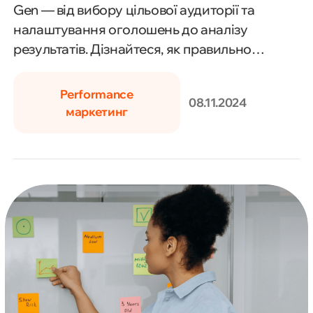
Gen — від вибору цільової аудиторії та
налаштування оголошень до аналізу
результатів. Дізнайтеся, як правильно
побудувати стратегію, щоб ефективно
залучати нових клієнтів і збільшувати попит
Performance
08.11.2024
на ваш продукт.
маркетинг