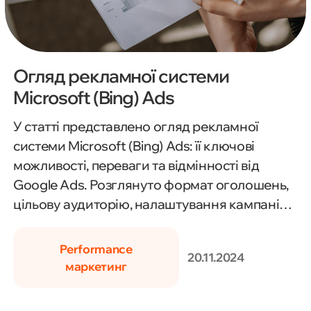
Огляд рекламної системи
Microsoft (Bing) Ads
У статті представлено огляд рекламної
системи Microsoft (Bing) Ads: її ключові
можливості, переваги та відмінності від
Google Ads. Розглянуто формат оголошень,
цільову аудиторію, налаштування кампаній і
стратегії оптимізації для ефективного
залучення клієнтів.
Performance
20.11.2024
маркетинг