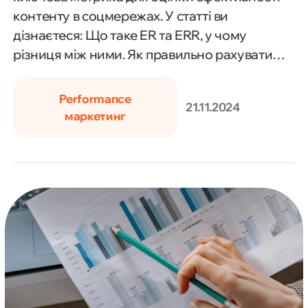
контенту в соцмережах. У статті ви
дізнаєтеся: Що таке ER та ERR, у чому
різниця між ними. Як правильно рахувати
залученість за лайками, коментарями,
збереженнями, охопленням чи
Performance
21.11.2024
підписниками. Які формули
маркетинг
використовувати та як ці показники
впливають на успіх вашого акаунта.
Детальний розбір допоможе вам краще
зрозуміти потреби вашої аудиторії та
оптимізувати контент-стратегію.