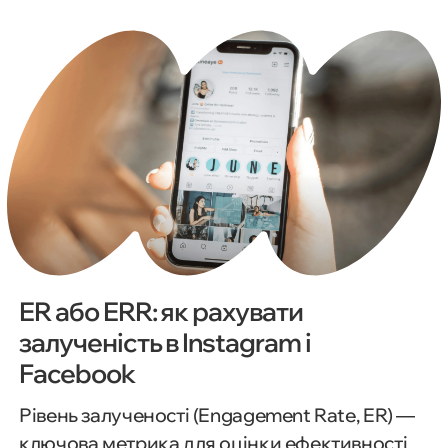
1080x1920 пікселів (9:16). Крім того, Facebook
підтримує формати відео, слайд-шоу та
колекцій, що дозволяє інтерактивно
презентувати ваш продукт. Оптимізація під
різні розміри підвищує якість показу
оголошень на різних пристроях, а
тестування різних креативів допомагає
визначити, який із них найефективніший.
ER або ERR: як рахувати
залученість в Instagram і
Facebook
Рівень залученості (Engagement Rate, ER) —
ключова метрика для оцінки ефективності