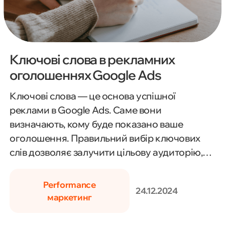
Ключові слова в рекламних
оголошеннях Google Ads
Ключові слова — це основа успішної
реклами в Google Ads. Саме вони
визначають, кому буде показано ваше
оголошення. Правильний вибір ключових
слів дозволяє залучити цільову аудиторію,
збільшити кількість переходів на сайт і
підвищити конверсії. Щоб забезпечити
Performance
24.12.2024
ефективність, варто використовувати різні
маркетинг
типи відповідності ключових слів,
аналізувати конкурентів і регулярно