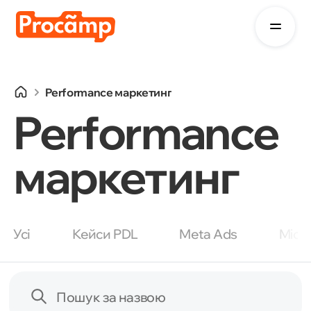
Performance маркетинг
Performance
маркетинг
Усі
Кейси PDL
Meta Ads
Micr
Пошук за назвою