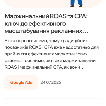
Маржинальний ROAS та CPA:
ключ до ефективного
масштабування рекламних
інвестицій
У статті розглянемо, чому традиційних
показників ROAS і CPA вже недостатньо для
прийняття ефективних маркетингових
рішень. Пояснимо, що таке маржинальний
ROAS і маржинальний CPA, як вони
допомагають оцінити реальну прибутковість
рекламних кампаній та визначити
Google Ads
24.07.2026
оптимальну точку масштабування бюджету.
Також розберемо, як використовувати ці
метрики для контролю рекламних витрат,