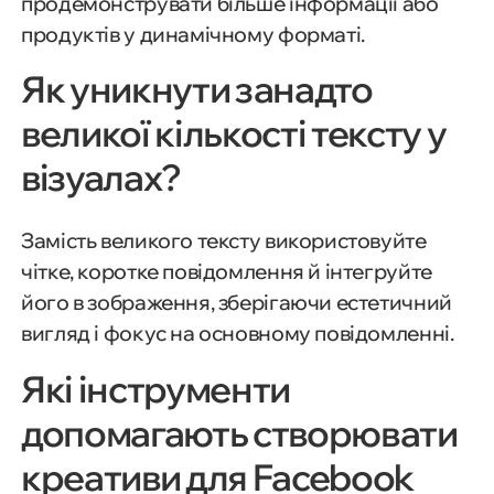
продемонструвати більше інформації або
продуктів у динамічному форматі.
Як уникнути занадто
великої кількості тексту у
візуалах?
Замість великого тексту використовуйте
чітке, коротке повідомлення й інтегруйте
його в зображення, зберігаючи естетичний
вигляд і фокус на основному повідомленні.
Які інструменти
допомагають створювати
креативи для Facebook