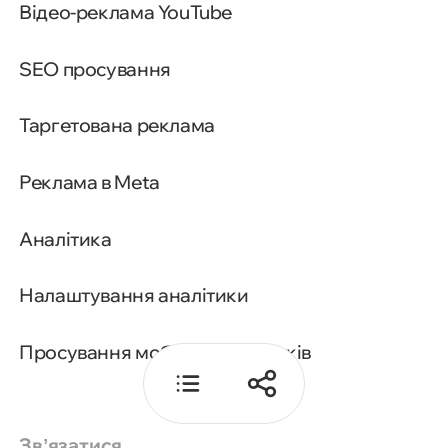
Відео-реклама YouTube
Помилки при створенні
SEO просування
креативів для Facebook
реклами
Таргетована реклама
Поради для оптимізації
Реклама в Meta
креативів у Facebook Ads
Аналітика
FAQs: відповіді на
найпоширеніші запитання
Налаштування аналітики
Просування мобільних додатків
Звʼязатися