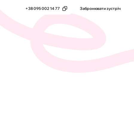
+38 095 002 14 77
Забронювати зустріч
тика
Бета-продукти