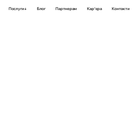
Послуги
Блог
Партнерам
Карʼєра
Контакти
Комплексне
Просування
просування сайтів
мобільних дода