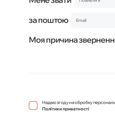
Повне імʼя
за поштою
Email
Моя причина зверненн
Надаю згоду на обробку персональ
Політики приватності