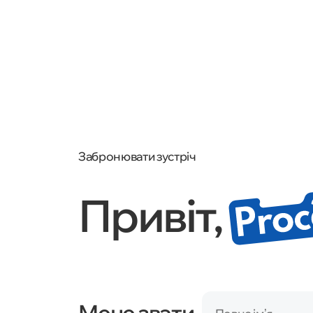
Забронювати зустріч
Привіт,
Мене звати