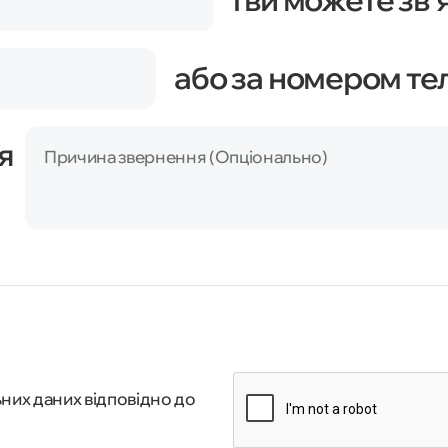
або за номером т
я
Причина звернення (Опціонально)
них даних відповідно до