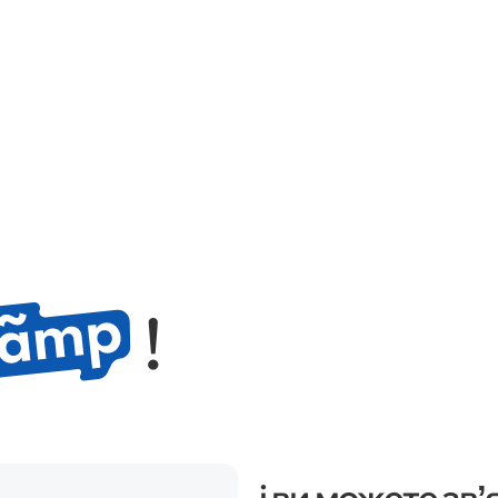
!
і ви можете звʼ