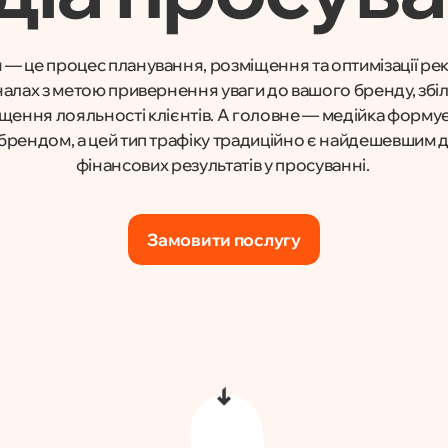
— це процес планування, розміщення та оптимізації ре
аналах з метою привернення уваги до вашого бренду, збі
ищення лояльності клієнтів. А головне — медійка форму
м брендом, а цей тип трафіку традиційно є найдешевшим
фінансових результатів у просуванні.
Замовити послугу