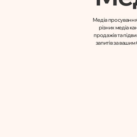
Медіа просування 
різних медіа к
продажів та підв
запитів за ваши