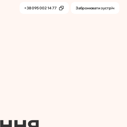
+38 095 002 14 77
Забронювати зустріч
тика
Бета-продукти
ання