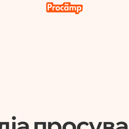
Медіа просування
Аналі
тків
іа просув