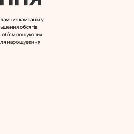
кламних кампаній у
льшення обсягів
є обʼєм пошукових
 для нарощування