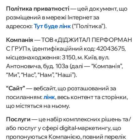
Політика приватності
— цей документ, що
розміщений в мережі Інтернет за
адресою:
Тут буде лінк
(“Політика”).
Компанія
— ТОВ «ДІДЖИТАЛ ПЕРФОРМАН
С ГРУП», ідентифікаційний код: 42043675,
місцезнаходження: 3150, м. Київ, вул.
Антоновича, буд. 103а (далі — “Компанія”,
“Ми”, “Нас”, “Нам”, “Наші”).
“Сайт”
— вебсайт, що розташований за
посиланням:
лінк
, весь контент та сторінки,
що містяться на ньому.
Послуги
— це набір комплексних рішень та/
або послуг у сфері digital-маркетингу, що
пропонуються Компанією, повний перелік