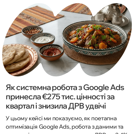
Як системна робота з Google Ads
принесла €275 тис. цінності за
квартал і знизила ДРВ удвічі
У цьому кейсі ми показуємо, як поетапна
оптимізація Google Ads, робота з даними та