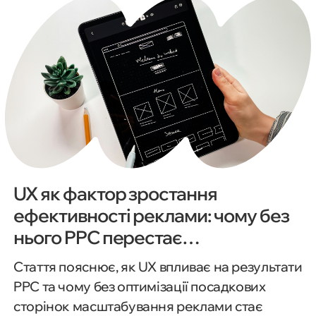
UX як фактор зростання
ефективності реклами: чому без
нього PPC перестає
масштабуватися
Стаття пояснює, як UX впливає на результати
PPC та чому без оптимізації посадкових
сторінок масштабування реклами стає