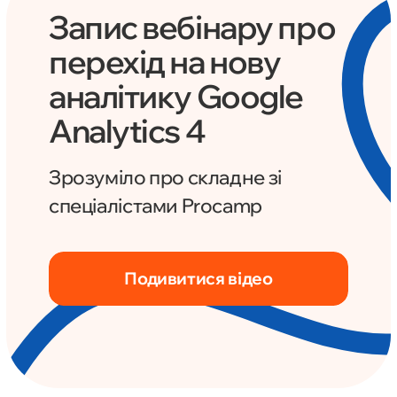
Запис вебінару про
перехід на нову
аналітику Google
Analytics 4
Зрозуміло про складне зі
спеціалістами Procamp
Подивитися відео