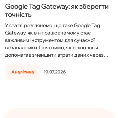
Google Tag Gateway: як зберегти
точність
У статті розглянемо, що таке Google Tag
Gateway, як він працює та чому стає
важливим інструментом для сучасної
вебаналітики. Пояснимо, як технологія
допомагає зменшити втрати даних через
блокувальники реклами, обмеження
браузерів і нові вимоги до приватності, а
Аналітика
19.07.2026
також яку роль вона відіграє в server-side
tracking, Google Analytics 4 і Google Ads. Ви
дізнаєтеся, кому варто впроваджувати
Google Tag Gateway, які переваги він надає
бізнесу та що потрібно врахувати перед його
налаштуванням.