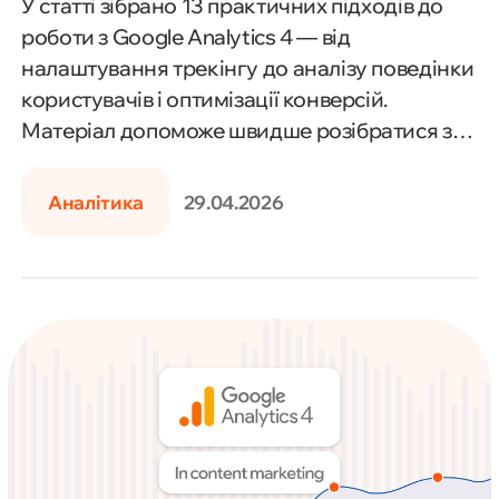
У статті зібрано 13 практичних підходів до
роботи з Google Analytics 4 — від
налаштування трекінгу до аналізу поведінки
користувачів і оптимізації конверсій.
Матеріал допоможе швидше розібратися з
GA4 та ефективно використовувати дані у
маркетингу.
Аналітика
29.04.2026