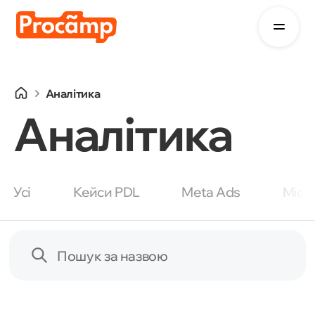
Аналітика
Аналітика
Усі
Кейси PDL
Meta Ads
Micr
Пошук за назвою