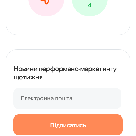
4
Новини перформанс-маркетингу
щотижня
Електронна пошта
Чим Google Аналітика 4
перевершує попередника
Підписатись
Ключові переваги та можливості