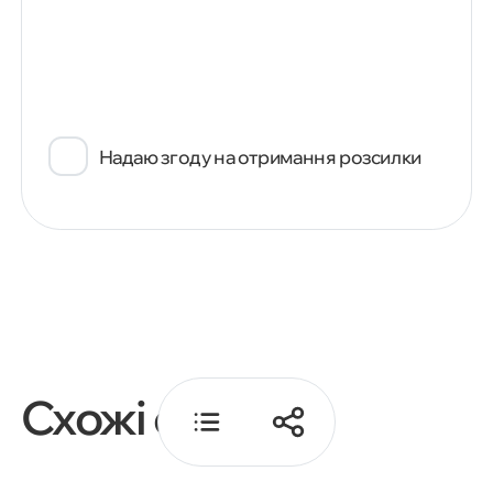
Google Аналітики 4
Використання Google Аналітики
4 для стратегії контент-
маркетингу
Надаю згоду на отримання розсилки
Налаштування Google
Аналітики 4
Висновок
Схожі статті