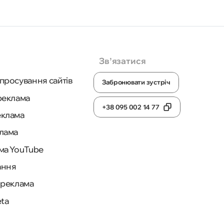
Звʼязатися
просування сайтів
Забронювати зустріч
реклама
+38 095 002 14 77
еклама
лама
ма YouTube
ання
 реклама
eta