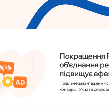
Покращення R
об’єднання ре
підвищує ефе
Повільне завантаження са
конверсії. У статті розпо
відвідувачів, чому це важ
покращити.