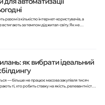
 для автоматизації
огодні
 разом із кількістю інтернет-користувачів, а
встигають за темпом діджитал-світу. Як не
ьнити час для справді креативних рішень? Разом із
ч CRM-систем, які здатні кардинально змінити
силань: як вибрати ідеальний
нкбілдингу
ться — більше не працює масова закупівля тисяч
ають ті, хто робить ставку на якість, релевантність і
у п’яти найкращих бірж, які перевіряють кожен
тують індексацію та допомагають просувати сайти
фільтри Google. Дізнайтесь, які сервіси справді