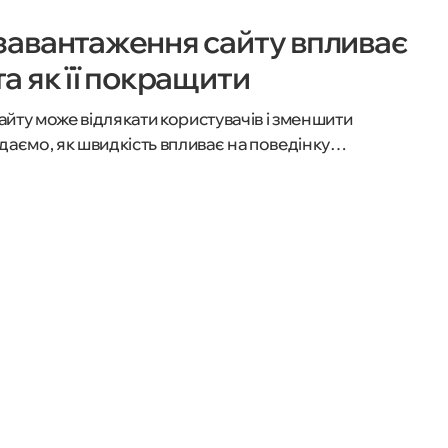
завантаження сайту впливає
та як її покращити
йту може відлякати користувачів і зменшити
відаємо, як швидкість впливає на поведінку
ливо для бізнесу та які кроки допоможуть її