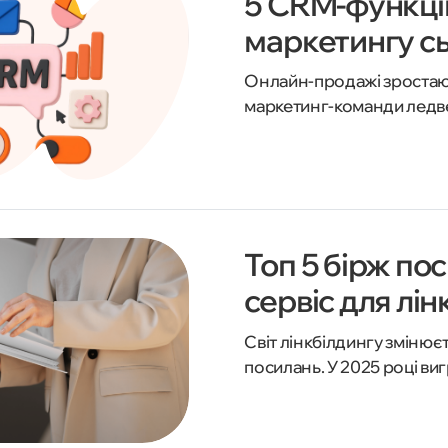
5 CRM-функцій
маркетингу сь
Онлайн-продажі зростають
маркетинг-команди ледве 
потонути у рутині та звіл
CRMiUM ми покажемо 5 фі
підхід до маркетингу.
Топ 5 бірж по
сервіс для лі
Світ лінкбілдингу змінює
посилань. У 2025 році вигр
довіру. Ми зібрали добірк
майданчик вручну, гаран
без ризику потрапити під 