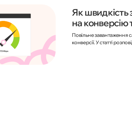
Як швидкість 
на конверсію 
Повільне завантаження са
конверсії. У статті розпо
відвідувачів, чому це важ
покращити.