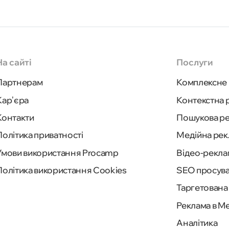
На сайті
Послуги
Партнерам
Комплексне 
Карʼєра
Контекстна 
Контакти
Пошукова р
Політика приватності
Медійна рек
Умови використання Procamp
Відео-рекла
Політика використання Cookies
SEO просув
Таргетована
Реклама в M
Аналітика