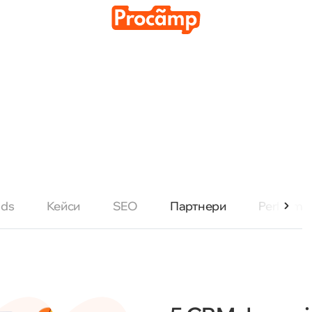
Медіа просування
Аналі
тків
Ads
Кейси
SEO
Партнери
Performa