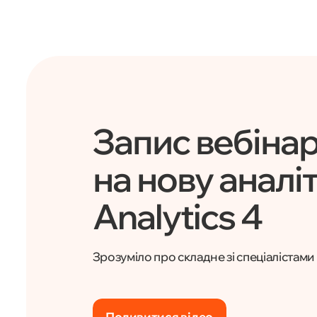
Запис вебінар
на нову аналі
Analytics 4
Зрозуміло про складне зі спеціалістам
Подивитися відео