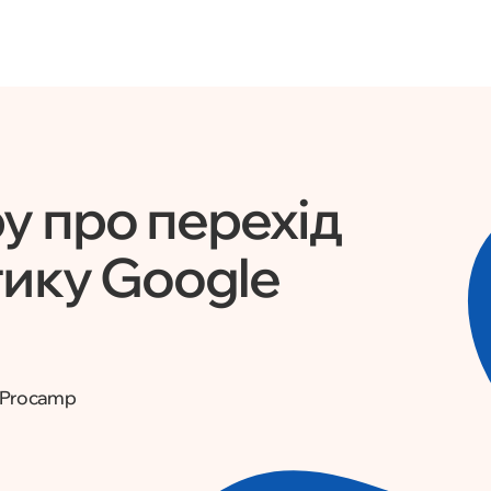
варті вашої SEO-стратегії.
у про перехід
тику Google
и Procamp