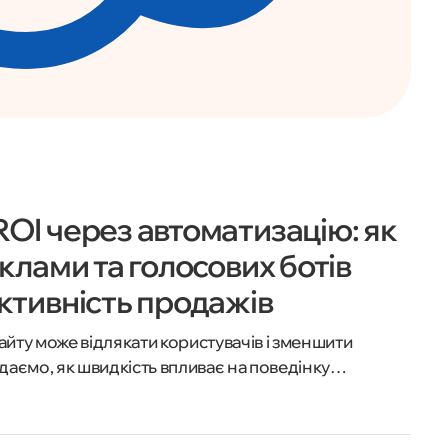
OI через автоматизацію: як
клами та голосових ботів
ктивність продажів
йту може відлякати користувачів і зменшити
відаємо, як швидкість впливає на поведінку
ливо для бізнесу та які кроки допоможуть її