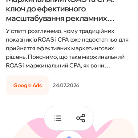
ключ до ефективного
Визначення викликів
масштабування рекламних
інвестицій
Стратегія
У статті розглянемо, чому традиційних
показників ROAS і CPA вже недостатньо для
Реалізація
прийняття ефективних маркетингових
рішень. Пояснимо, що таке маржинальний
Результати
ROAS і маржинальний CPA, як вони
допомагають оцінити реальну прибутковість
Висновки
рекламних кампаній та визначити
Google Ads
24.07.2026
оптимальну точку масштабування бюджету.
Також розберемо, як використовувати ці
метрики для контролю рекламних витрат,
підвищення рентабельності інвестицій і
прийняття обґрунтованих бізнес-рішень.