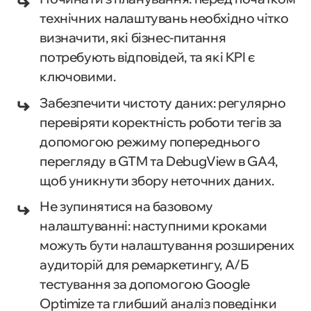
технічних налаштувань необхідно чітко
визначити, які бізнес-питання
потребують відповідей, та які KPI є
ключовими.
Забезпечити чистоту даних: регулярно
перевіряти коректність роботи тегів за
допомогою режиму попереднього
перегляду в GTM та DebugView в GA4,
щоб уникнути збору неточних даних.
Не зупинятися на базовому
налаштуванні: наступними кроками
можуть бути налаштування розширених
аудиторій для ремаркетингу, А/Б
тестування за допомогою Google
Optimize та глибший аналіз поведінки