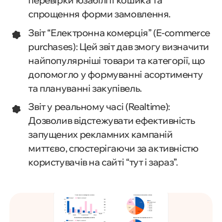
перевірки юзабіліті кошика та
спрощення форми замовлення.
Звіт “Електронна комерція” (
E-commerce
purchases
): Цей звіт дав змогу визначити
найпопулярніші товари та категорії, що
допомогло у формуванні асортименту
та плануванні закупівель.
Звіт у реальному часі (
Realtime
):
Дозволив відстежувати ефективність
запущених рекламних кампаній
миттєво, спостерігаючи за активністю
користувачів на сайті “тут і зараз”.