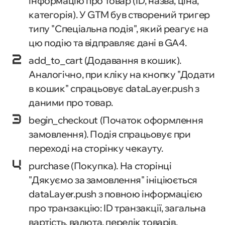
інформацію про товар (ID, назва, ціна,
категорія). У GTM був створений тригер
типу "Спеціальна подія", який реагує на
цю подію та відправляє дані в GA4.
add_to_cart (Додавання в кошик).
Аналогічно, при кліку на кнопку "Додати
в кошик" спрацьовує dataLayer.push з
даними про товар.
begin_checkout (Початок оформлення
замовлення). Подія спрацьовує при
переході на сторінку чекауту.
purchase (Покупка). На сторінці
"Дякуємо за замовлення" ініціюється
dataLayer.push з повною інформацією
про транзакцію: ID транзакції, загальна
вартість, валюта, перелік товарів.