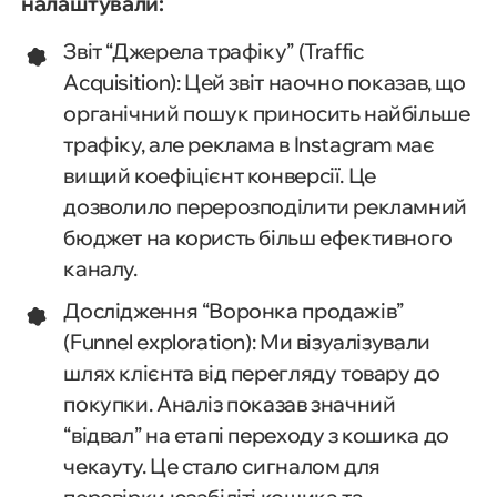
налаштували:
Звіт “Джерела трафіку” (
Traffic
Acquisition
): Цей звіт наочно показав, що
органічний пошук приносить найбільше
трафіку, але реклама в Instagram має
вищий коефіцієнт конверсії. Це
дозволило перерозподілити рекламний
бюджет на користь більш ефективного
каналу.
Дослідження “Воронка продажів”
(
Funnel exploration
): Ми візуалізували
шлях клієнта від перегляду товару до
покупки. Аналіз показав значний
“відвал” на етапі переходу з кошика до
чекауту. Це стало сигналом для