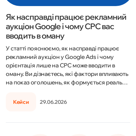
Як насправді працює рекламний
аукціон Google і чому CPC вас
вводить в оману
У статті пояснюємо, як насправді працює
рекламний аукціон у Google Ads і чому
орієнтація лише на CPC може вводити в
оману. Ви дізнаєтесь, які фактори впливають
на показ оголошень, як формується реальна
вартість кліка та яку роль відіграють якість
оголошень, релевантність і поведінкові
Кейси
29.06.2026
сигнали. Також розглянемо, як правильно
оцінювати ефективність кампаній і на що
варто звертати увагу замість CPC для
01. Огляд проєкту
досягнення кращих результатів.