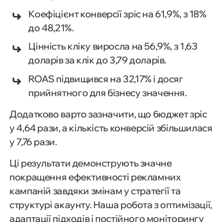
Коефіцієнт конверсії зріс на 61,9%, з 18%
до 48,21%.
Цінність кліку виросла на 56,9%, з 1,63
доларів за клік до 3,79 доларів.
ROAS підвищився на 32,17% і досяг
прийнятного для бізнесу значення.
Додатково варто зазначити, що бюджет зріс
у 4,64 рази, а кількість конверсій збільшилася
у 7,76 рази.
Ці результати демонструють значне
покращення ефективності рекламних
кампаній завдяки змінам у стратегії та
структурі акаунту. Наша робота з оптимізації,
адаптації підходів і постійного моніторингу