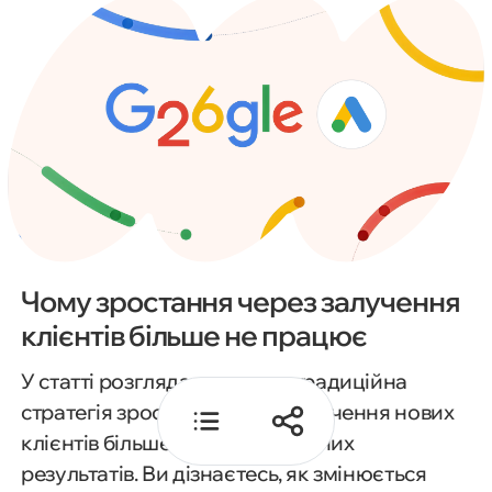
02. Визначення викликів
03. Стратегія
04. Реалізація
05. Результати
06. Висновки
Чому зростання через залучення
клієнтів більше не працює
У статті розглядаємо, чому традиційна
стратегія зростання через залучення нових
клієнтів більше не дає очікуваних
результатів. Ви дізнаєтесь, як змінюється