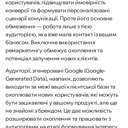
користувачів, підвищувати ймовірність
конверсії та формувати персоналізовані
сценарії комунікації. Проте його основне
обмеження — робота лише з тією
аудиторією, яка вже мала контакт із вашим
бізнесом. Виключне використання
ремаркетингу обмежує охоплення та
потенціал залучення нових клієнтів.
Аудиторії, згенеровані Google (Google-
Generated Data), навпаки, дозволяють
виходити за межі вашої клієнтської бази та
охоплювати нових користувачів, які можуть
бути зацікавлені у вашому продукті, але ще
не знайомі з брендом. Це дає можливість
розширювати охоплення та працювати з
аудиторіями на етапі формування інтересу.