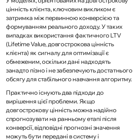
У моделях, орієнтованих на довгострокову
цінність клієнта, ключовим викликом є
затримка між первинною конверсією та
формуванням реального доходу. У таких
випадках використання фактичного LTV
(Lifetime Value, довгострокова цінність
клієнта) як сигналу для оптимізації є
обмеженим, оскільки дані надходять
занадто пізно і не забезпечують достатнього
обсягу для стабільного навчання алгоритму.
Практично існують два підходи до
вирішення цієї проблеми. Якщо
довгострокову цінність можна надійно
спрогнозувати на ранньому етапі після
конверсії, відповідні прогнозні значення
можуть бути передані в систему і