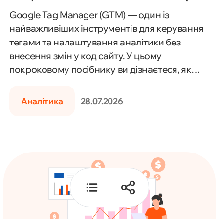
Google Tag Manager (GTM) — один із
Технічна якість сигналів та
найважливіших інструментів для керування
обмеження відстеження
тегами та налаштування аналітики без
внесення змін у код сайту. У цьому
Баланс між швидкістю та якістю
покроковому посібнику ви дізнаєтеся, як
навчання
встановити Google Tag Manager, створити
контейнер, налаштувати теги, тригери та
Аналітика
28.07.2026
Прикладні сценарії
змінні, інтегрувати GTM із Google Analytics 4,
Google Ads та іншими сервісами, а також
Висновок
відстежувати події, конверсії й перевіряти
коректність роботи тегів за допомогою
режиму попереднього перегляду. Матеріал
стане у пригоді як початківцям, так і
досвідченим маркетологам, PPC-
спеціалістам та вебаналітикам.