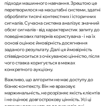
підходи машинного навчання. Зрештою це
перетворилося на масштабні системи, здатні
обробляти тисячі контекстних і історичних
сигналів. Сучасна система аналізує значний
обсяг сигналів - від характеристик запиту до
поведінкових патернів користувача - і на їх
основі оцінює ймовірність досягнення
заданого результату. Далі ця ймовірність
співвідноситься з очікуваною цінністю, після
чого ставка коригується в межах
конкретного аукціону.
Важливо, що алгоритм не має доступу до
бізнес-контексту. Він не враховує
маржинальність, не розрізняє якість клієнтів
і не оцінює довгострокову цінність. Усі ці