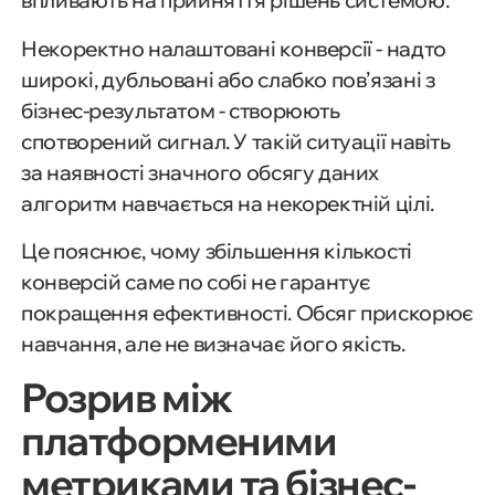
впливають на прийняття рішень системою.
Некоректно налаштовані конверсії - надто
широкі, дубльовані або слабко пов’язані з
бізнес-результатом - створюють
спотворений сигнал. У такій ситуації навіть
за наявності значного обсягу даних
алгоритм навчається на некоректній цілі.
Це пояснює, чому збільшення кількості
конверсій саме по собі не гарантує
покращення ефективності. Обсяг прискорює
навчання, але не визначає його якість.
Розрив між
платформеними
метриками та бізнес-