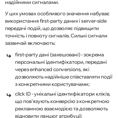
надійними сигналами.
У цих умовах особливого значення набуває
використання first-party даних і server-side
передачі подій, що дозволяє підвищити
точність і повноту сигналів. Сильні сигнали
зазвичай включають:
first-party дані (захешовані) - зокрема
персональні ідентифікатори, передані
через enhanced conversions, які
дозволяють надійніше співставляти події
з конкретними користувачами;
click ID - унікальні ідентифікатори кліків,
що пов’язують конверсію з конкретною
рекламною взаємодією та дозволяють
відновити ланцюг атрибуції;