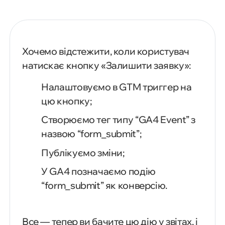
Хочемо відстежити, коли користувач
натискає кнопку «Залишити заявку»:
Налаштовуємо в GTM триггер на
цю кнопку;
Створюємо тег типу “GA4 Event” з
назвою “form_submit”;
Публікуємо зміни;
У GA4 позначаємо подію
“form_submit” як конверсію.
Все — тепер ви бачите цю дію у звітах, і