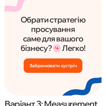
Обрати стратегію
просування
саме для вашого
бізнесу?
Легко!
Забронювати зустріч
Варіант 3: Measurement