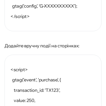
gtag(‘config’,
‘G-XXXXXXXXXX’);
</script>
Додайте вручну події на сторінках:
<script>
gtag(‘event’,
‘purchase’,
{
transaction_id:
‘TX123’,
value:
250,