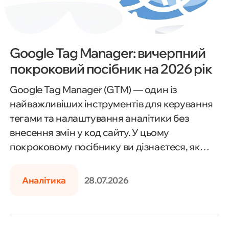
Google Tag Manager: вичерпний
покроковий посібник на 2026 рік
Google Tag Manager (GTM) — один із
найважливіших інструментів для керування
тегами та налаштування аналітики без
внесення змін у код сайту. У цьому
покроковому посібнику ви дізнаєтеся, як
встановити Google Tag Manager, створити
Що таке конверсія? Пояснюємо
контейнер, налаштувати теги, тригери та
просто
Аналітика
28.07.2026
змінні, інтегрувати GTM із Google Analytics 4,
Google Ads та іншими сервісами, а також
Варіант 1: Google Tag Manager
відстежувати події, конверсії й перевіряти
(GTM) — гнучко, швидко, без