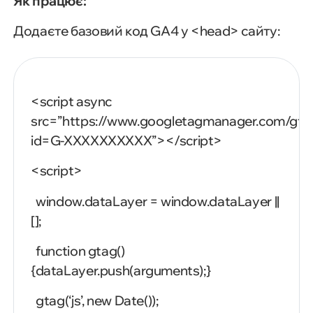
Як працює:
Додаєте базовий код GA4 у <head> сайту:
<script
async
src=”https://www.googletagmanager.com/gta
id=G-XXXXXXXXXX”></script>
<script>
window.dataLayer
=
window.dataLayer
||
[];
function
gtag()
{dataLayer.push(arguments);}
gtag(‘js’,
new
Date());