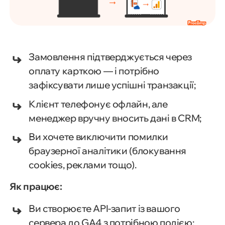
Замовлення підтверджується через
оплату карткою — і потрібно
зафіксувати лише успішні транзакції;
Клієнт телефонує офлайн, але
менеджер вручну вносить дані в CRM;
Ви хочете виключити помилки
браузерної аналітики (блокування
cookies, реклами тощо).
Як працює:
Ви створюєте API-запит із вашого
сервера до GA4 з потрібною подією;