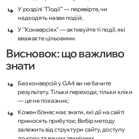
У розділі "Події" — перевірте, чи
надходять назви подій;
У "Конверсіях" — активуйте ті події, які
вважаєте цільовими.
Висновок: що важливо
знати
Без конверсій у GA4 ви не бачите
результату. Тільки переходи, тільки кліки
— це не показник;
Кожен бізнес має знати, які дії на сайті
приносять прибуток; Вибір методу
залежить від структури сайту, доступу
до коду та ваших технічних