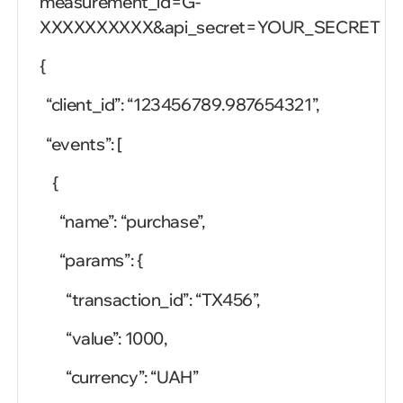
measurement_id=G-
XXXXXXXXXX&api_secret=YOUR_SECRET
{
“client_id”:
“123456789.987654321”,
“events”:
[
{
“name”:
“purchase”,
“params”:
{
“transaction_id”:
“TX456”,
“value”:
1000,
“currency”:
“UAH”