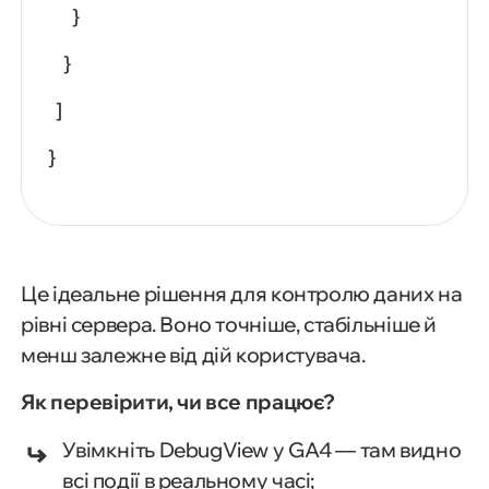
}
}
]
}
Це ідеальне рішення для контролю даних на
рівні сервера. Воно точніше, стабільніше й
менш залежне від дій користувача.
Як перевірити, чи все працює?
Увімкніть DebugView у GA4 — там видно
всі події в реальному часі;