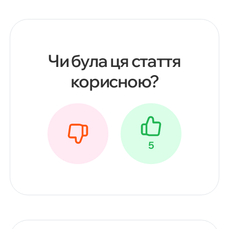
Чи була ця стаття
корисною?
5