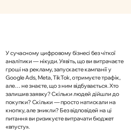
У сучасному цифровому бізнесі без чіткої
аналітики — нікуди. Уявіть, що ви витрачаєте
гроші на рекламу, запускаєте кампанії у
Google Ads, Meta, TikTok, отримуєте трафік,
але… не знаєте, що з ним відбувається. Хто
залишив заявку? Скільки людей дійшли до
покупки? Скільки — просто натискали на
кнопку, але зникли? Без відповідей на ці
питання ви ризикуєте витрачати бюджет
«впусту».