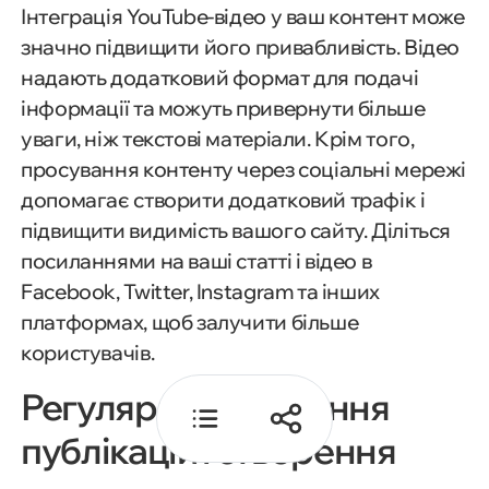
Інтеграція YouTube-відео у ваш контент може
значно підвищити його привабливість. Відео
Оптимізація контенту для
надають додатковий формат для подачі
Google Discover
інформації та можуть привернути більше
уваги, ніж текстові матеріали. Крім того,
просування контенту через соціальні мережі
Способи залучення трафіку з
допомагає створити додатковий трафік і
Google Discover
підвищити видимість вашого сайту. Діліться
посиланнями на ваші статті і відео в
Відстеження трафіку з Google
Facebook, Twitter, Instagram та інших
Discover
платформах, щоб залучити більше
користувачів.
Регулярне оновлення
публікацій і створення