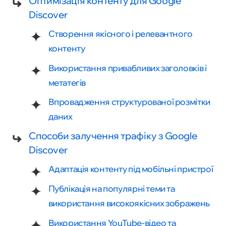
Оптимізація контенту для Google
Discover
Створення якісного і релевантного
контенту
Використання привабливих заголовків і
метатегів
Впровадження структурованої розмітки
даних
Способи залучення трафіку з Google
Discover
Адаптація контенту під мобільні пристрої
Публікація на популярні теми та
використання високоякісних зображень
Використання YouTube-відео та