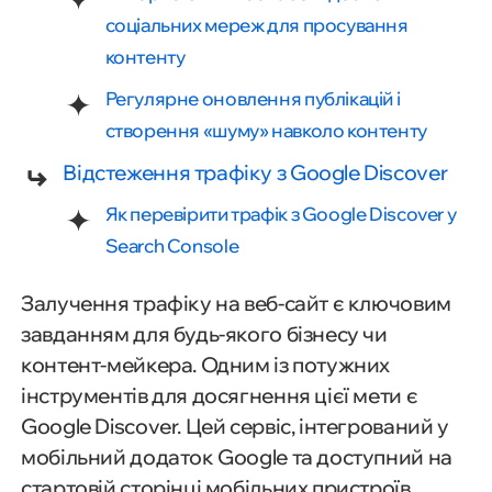
соціальних мереж для просування
контенту
Регулярне оновлення публікацій і
створення «шуму» навколо контенту
Відстеження трафіку з Google Discover
Як перевірити трафік з Google Discover у
Search Console
Залучення трафіку на веб-сайт є ключовим
завданням для будь-якого бізнесу чи
контент-мейкера. Одним із потужних
інструментів для досягнення цієї мети є
Google Discover. Цей сервіс, інтегрований у
мобільний додаток Google та доступний на
стартовій сторінці мобільних пристроїв,