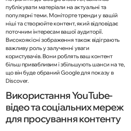
публікувати матеріали на актуальні та
популярні теми. Моніторте тренди у вашій
ніші та створюйте контент, який відповідає
поточним інтересам вашої аудиторії.
Високоякісні зображення також відіграють
важливу роль у залученні уваги
користувачів. Вони роблять ваш контент
більш привабливим і збільшують шанси на те,
що він буде обраний Google для показу в
Що таке Google Discover?
Discover.
Використання YouTube-
Чому важливо використовувати
Google Discover?
відео та соціальних мереж
для просування контенту
Як працює Google Discover?