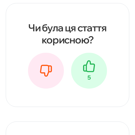
Чи була ця стаття
корисною?
5