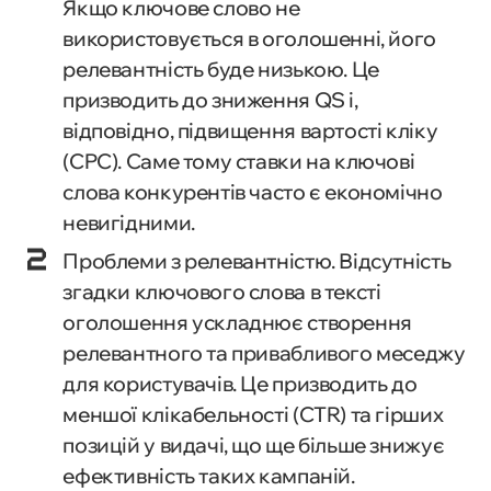
Якщо ключове слово не
використовується в оголошенні, його
релевантність буде низькою. Це
призводить до зниження QS і,
відповідно, підвищення вартості кліку
(CPC). Саме тому ставки на ключові
слова конкурентів часто є економічно
невигідними.
Проблеми з релевантністю. Відсутність
згадки ключового слова в тексті
оголошення ускладнює створення
релевантного та привабливого меседжу
для користувачів. Це призводить до
меншої клікабельності (CTR) та гірших
позицій у видачі, що ще більше знижує
ефективність таких кампаній.