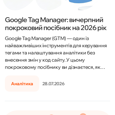
Google Tag Manager: вичерпний
покроковий посібник на 2026 рік
Google Tag Manager (GTM) — один із
найважливіших інструментів для керування
тегами та налаштування аналітики без
внесення змін у код сайту. У цьому
покроковому посібнику ви дізнаєтеся, як
встановити Google Tag Manager, створити
контейнер, налаштувати теги, тригери та
Аналітика
28.07.2026
змінні, інтегрувати GTM із Google Analytics 4,
Google Ads та іншими сервісами, а також
відстежувати події, конверсії й перевіряти
коректність роботи тегів за допомогою