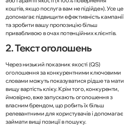
або гарантії якості («100% повернення
коштів, якщо послуга вам не підійде»). Усе це
допомагає підвищити ефективність кампанії
та зробити вашу пропозицію більш
привабливою в очах потенційних клієнтів.
2. Текст оголошень
Через низький показник якості (QS)
оголошення за конкурентними ключовими
словами можуть показуватися рідше та мати
вищу вартість кліку. Крім того, конкуренти,
ймовірно, вже запускають оголошення з
власним брендом, що робить їх більш
релевантними для користувачів і допомагає
займати вищі позиції в пошуку.