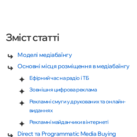
Зміст статті
Моделі медіабаїнгу
Основні місця розміщення в медіабаїнгу
Ефірний час на радіо і ТБ
Зовнішня цифрова реклама
Рекламні смуги у друкованих та онлайн-
виданнях
Рекламні майданчики в інтернеті
Direct та Programmatic Media Buying