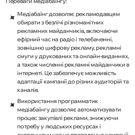
Переваги медіабаїнгу:
Медіабаїнг дозволяє рекламодавцям
обирати з безлічі різноманітних
рекламних майданчиків, включаючи
ефірний час на радіо і телебаченні,
зовнішню цифрову рекламу, рекламні
смуги у друкованих та онлайн-виданнях,
а також численні рекламні майданчики в
інтернеті. Це забезпечує можливість
адаптації кампанії до різних аудиторій та
каналів.
Використання программатик
медіабаїнгу дозволяє автоматизувати
процес закупівлі реклами, знижуючи
потребу у людських ресурсах і
скорочуючи час на проведення кампанії.