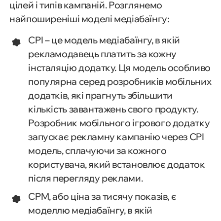
цілей і типів кампаній. Розглянемо
найпоширеніші моделі медіабаїнгу:
CPI – це модель медіабаїнгу, в якій
рекламодавець платить за кожну
інсталяцію додатку. Ця модель особливо
популярна серед розробників мобільних
додатків, які прагнуть збільшити
кількість завантажень свого продукту.
Розробник мобільного ігрового додатку
запускає рекламну кампанію через CPI
модель, сплачуючи за кожного
користувача, який встановлює додаток
після перегляду реклами.
CPM, або ціна за тисячу показів, є
моделлю медіабаїнгу, в якій