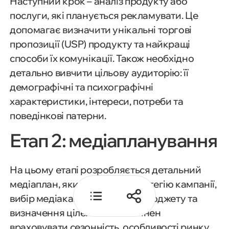
Наступний крок – аналіз продукту або
медіабаїнгу
послуги, які планується рекламувати. Це
допомагає визначити унікальні торгові
Direct та Programmatic Media
пропозиції (USP) продукту та найкращі
Buying
способи їх комунікації. Також необхідно
детально вивчити цільову аудиторію: її
Плюси та мінуси медіабаїнгу
демографічні та психографічні
характеристики, інтереси, потреби та
Механізм закупівлі реклами
поведінкові патерни.
Етап 2: медіапланування
Висновки
На цьому етапі розробляється детальний
медіаплан, який включає стратегію кампанії,
вибір медіаканалів, розподіл бюджету та
визначення цілей. План повинен
враховувати сезонність, особливості ринку