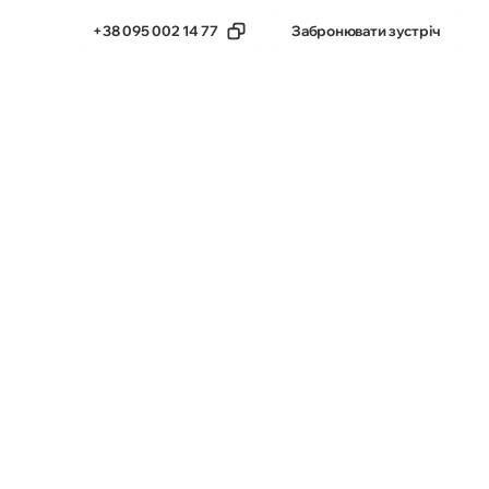
+38 095 002 14 77
Забронювати зустріч
тика
Бета-продукти