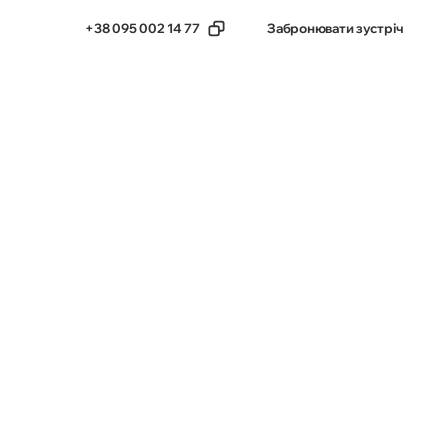
+38 095 002 14 77
Забронювати зустріч
тика
Бета-продукти