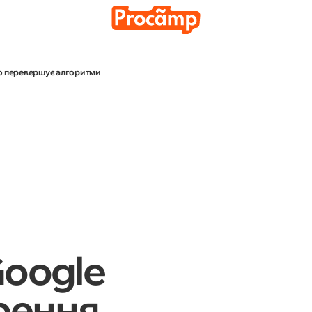
що перевершує алгоритми
Медіа просування
Аналі
тків
Google
рення