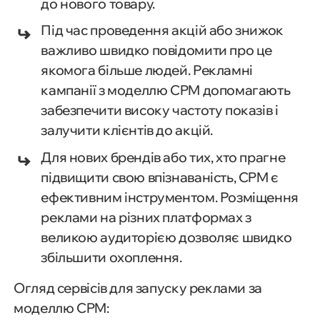
до нового товару.
Під час проведення акцій або знижок
важливо швидко повідомити про це
якомога більше людей. Рекламні
кампанії з моделлю CPM допомагають
забезпечити високу частоту показів і
залучити клієнтів до акцій.
Для нових брендів або тих, хто прагне
підвищити свою впізнаваність, CPM є
ефективним інструментом. Розміщення
реклами на різних платформах з
великою аудиторією дозволяє швидко
збільшити охоплення.
Огляд сервісів для запуску реклами за
моделлю CPM: