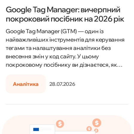
Google Tag Manager: вичерпний
покроковий посібник на 2026 рік
Google Tag Manager (GTM) — один із
найважливіших інструментів для керування
тегами та налаштування аналітики без
внесення змін у код сайту. У цьому
покроковому посібнику ви дізнаєтеся, як
встановити Google Tag Manager, створити
контейнер, налаштувати теги, тригери та
Аналітика
28.07.2026
змінні, інтегрувати GTM із Google Analytics 4,
Google Ads та іншими сервісами, а також
відстежувати події, конверсії й перевіряти
коректність роботи тегів за допомогою
режиму попереднього перегляду. Матеріал
стане у пригоді як початківцям, так і