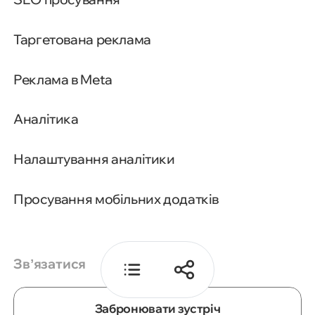
1. Кампанія витрачає бюджет
коректно, але неефективно
Таргетована реклама
2. Трафік є, але сайт не готовий
Реклама в Meta
до конверсій
Аналітика
3. Аналітика є, але рішення
ухвалюються наосліп
Налаштування аналітики
Підсумок
Просування мобільних додатків
Звʼязатися
Забронювати зустріч