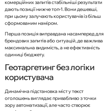
комерційних запитів стабільніші результати
дають позиції нижче топ-1. Вони дешевші,
при цьому залучають користувачів із більш
сформованим наміром.
Перша позиція виправдана насамперед для
брендових запитів або ситуацій, де важлива
максимальна видимість, а не ефективність
одиниці бюджету.
Геотаргетинг без логіки
користувача
Динамічна підстановка міст у текст
оголошень виглядає привабливо з точки
зору автоматизації, але часто створює