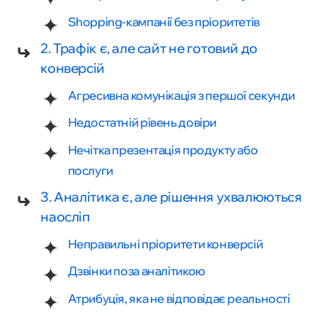
Shopping-кампанії без пріоритетів
2. Трафік є, але сайт не готовий до
конверсій
Агресивна комунікація з першої секунди
Недостатній рівень довіри
Нечітка презентація продукту або
послуги
3. Аналітика є, але рішення ухвалюються
наосліп
Неправильні пріоритети конверсій
Дзвінки поза аналітикою
Атрибуція, яка не відповідає реальності