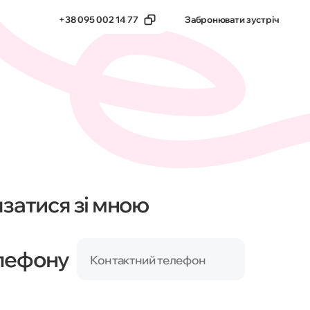
+38 095 002 14 77
Забронювати зустріч
тика
Бета-продукти
язатися зі мною
елефону
Контактний телефон