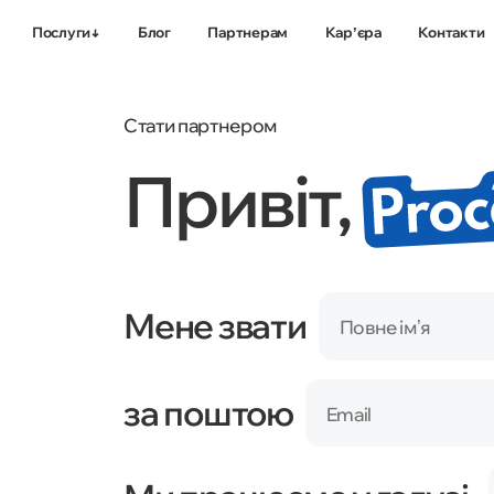
Послуги
Блог
Партнерам
Карʼєра
Контакти
Комплексне
Просування
Стати партнером
просування сайтів
мобільних дода
Привіт,
Мене звати
Повне імʼя
за поштою
Email