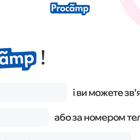
Медіа просування
Аналі
тків
!
і ви можете звʼ
або за номером т