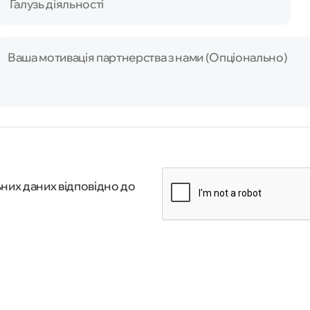
Галузь діяльності
Ваша мотивація партнерства з нами (Опціонально)
них даних відповідно до