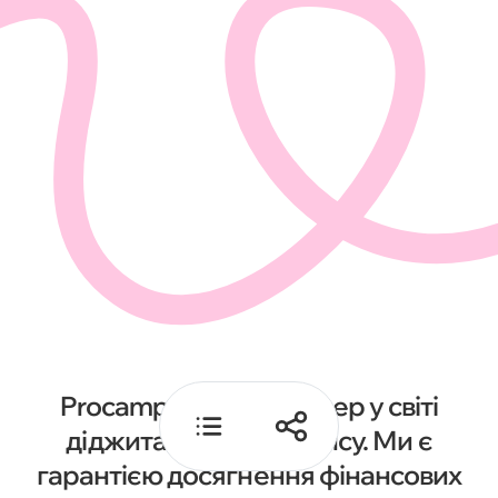
порядок у видачі реклами
Навіщо Google додає
випадковість в аукціони
Нормалізація як спроба зробити
конкуренцію чеснішою
Менше дивитися на CPC, більше
— на бізнес
Procamp — ваш партнер у світі
діджитал-перформансу. Ми є
гарантією досягнення фінансових