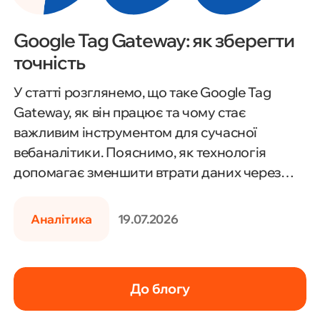
Google Tag Gateway: як зберегти
точність
У статті розглянемо, що таке Google Tag
Gateway, як він працює та чому стає
важливим інструментом для сучасної
вебаналітики. Пояснимо, як технологія
допомагає зменшити втрати даних через
блокувальники реклами, обмеження
браузерів і нові вимоги до приватності, а
Аналітика
19.07.2026
також яку роль вона відіграє в server-side
tracking, Google Analytics 4 і Google Ads. Ви
дізнаєтеся, кому варто впроваджувати
До блогу
Google Tag Gateway, які переваги він надає
бізнесу та що потрібно врахувати перед його