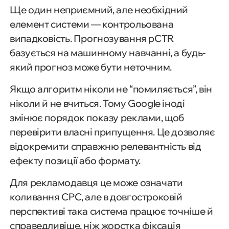
Ще один неприємний, але необхідний
елемент системи — контрольована
випадковість. Прогнозування pCTR
базується на машинному навчанні, а будь-
який прогноз може бути неточним.
Якщо алгоритм ніколи не “помиляється”, він
ніколи й не вчиться. Тому Google іноді
змінює порядок показу реклами, щоб
перевірити власні припущення. Це дозволяє
відокремити справжню релевантність від
ефекту позиції або формату.
Для рекламодавця це може означати
коливання CPC, але в довгостроковій
перспективі така система працює точніше й
справедливіше, ніж жорстка фіксація