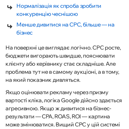
Нормалізація як спроба зробити
конкуренцію чеснішою
Менше дивитися на CPC, більше — на
бізнес
На поверхні це виглядає логічно. CPC росте,
бюджети вигорають швидше, пояснювати
клієнту або керівнику стає складніше. Але
проблема тут не в самому аукціоні, а в тому,
на який показник дивляться.
Якщо оцінювати рекламу через призму
вартості кліка, логіка Google дійсно здається
агресивною. Якщо ж дивитися на бізнес-
результати — CPA, ROAS, ROI — картина
може змінюватися. Вищий CPC у цій системі