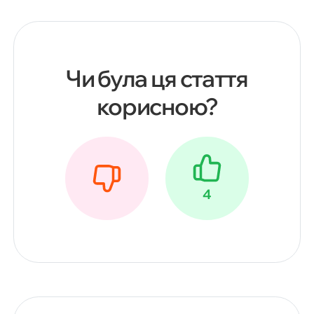
Чи була ця стаття
корисною?
4