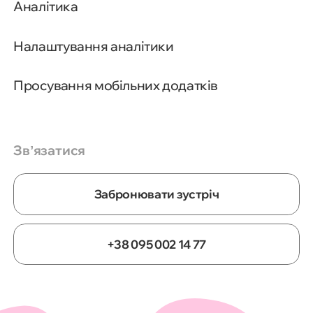
Аналітика
Налаштування аналітики
Рейтинг оголошення як центр
Просування мобільних додатків
усієї системи
Чому аукціон Google — це не
CPC, а CPM
Звʼязатися
pCTR, QS і плутанина між ними
Забронювати зустріч
Пороги ранжування, резервні
ціни і чому реклама іноді не
+38 095 002 14 77
показується
Чому Google іноді порушує