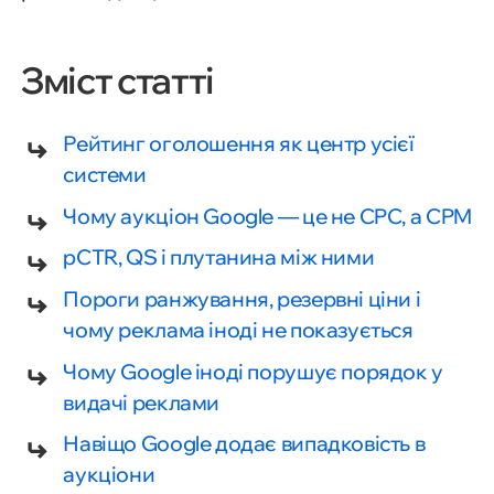
Зміст статті
Рейтинг оголошення як центр усієї
системи
Чому аукціон Google — це не CPC, а CPM
pCTR, QS і плутанина між ними
Пороги ранжування, резервні ціни і
чому реклама іноді не показується
Чому Google іноді порушує порядок у
видачі реклами
Навіщо Google додає випадковість в
аукціони