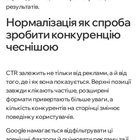
результатів.
Нормалізація як спроба
зробити конкуренцію
чеснішою
CTR залежить не тільки від реклами, а й від
того, де і як вона показується. Верхні позиції
завжди клікають частіше, розширені
формати привертають більше уваги, а
кількість конкурентів на сторінці змінює
поведінку користувачів.
Google намагається відфільтрувати ці
зовнішні фактори й оцінювати рекламу за її