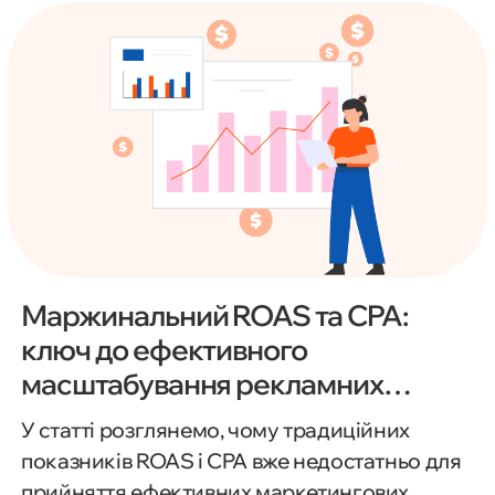
коректність роботи тегів за допомогою
режиму попереднього перегляду. Матеріал
стане у пригоді як початківцям, так і
досвідченим маркетологам, PPC-
спеціалістам та вебаналітикам.
Маржинальний ROAS та CPA:
ключ до ефективного
масштабування рекламних
інвестицій
У статті розглянемо, чому традиційних
показників ROAS і CPA вже недостатньо для
прийняття ефективних маркетингових