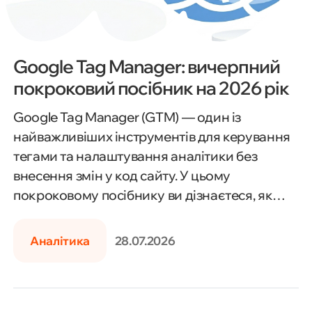
Google Tag Manager: вичерпний
покроковий посібник на 2026 рік
Google Tag Manager (GTM) — один із
найважливіших інструментів для керування
тегами та налаштування аналітики без
внесення змін у код сайту. У цьому
покроковому посібнику ви дізнаєтеся, як
встановити Google Tag Manager, створити
контейнер, налаштувати теги, тригери та
Аналітика
28.07.2026
змінні, інтегрувати GTM із Google Analytics 4,
Google Ads та іншими сервісами, а також
відстежувати події, конверсії й перевіряти