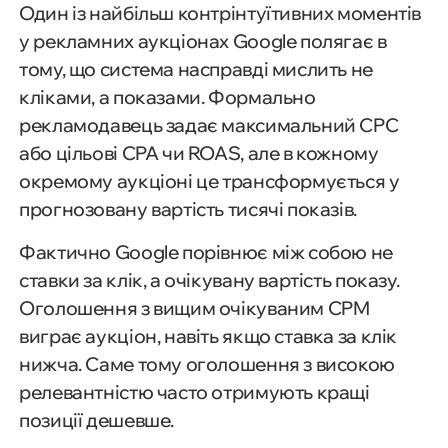
Один із найбільш контрінтуїтивних моментів
у рекламних аукціонах Google полягає в
тому, що система насправді мислить не
кліками, а показами. Формально
рекламодавець задає максимальний CPC
або цільові CPA чи ROAS, але в кожному
окремому аукціоні це трансформується у
прогнозовану вартість тисячі показів.
Фактично Google порівнює між собою не
ставки за клік, а очікувану вартість показу.
Оголошення з вищим очікуваним CPM
виграє аукціон, навіть якщо ставка за клік
нижча. Саме тому оголошення з високою
релевантністю часто отримують кращі
позиції дешевше.