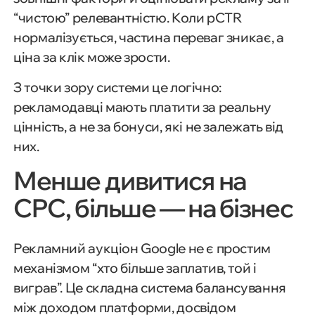
“чистою” релевантністю. Коли pCTR
нормалізується, частина переваг зникає, а
ціна за клік може зрости.
З точки зору системи це логічно:
рекламодавці мають платити за реальну
цінність, а не за бонуси, які не залежать від
них.
Менше дивитися на
CPC, більше — на бізнес
Рекламний аукціон Google не є простим
механізмом “хто більше заплатив, той і
виграв”. Це складна система балансування
між доходом платформи, досвідом