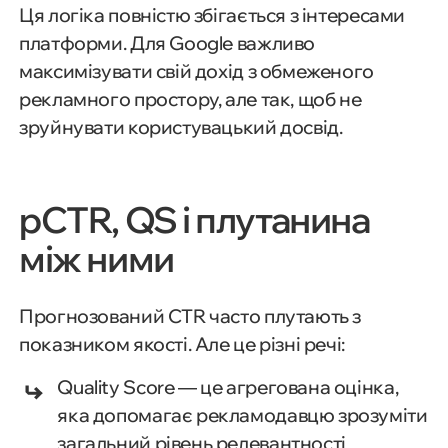
Ця логіка повністю збігається з інтересами
платформи. Для Google важливо
максимізувати свій дохід з обмеженого
рекламного простору, але так, щоб не
зруйнувати користувацький досвід.
pCTR, QS і плутанина
між ними
Прогнозований CTR часто плутають з
показником якості. Але це різні речі:
Quality Score — це агрегована оцінка,
яка допомагає рекламодавцю зрозуміти
загальний рівень релевантності