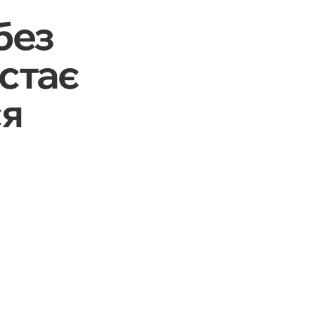
без
стає
ся