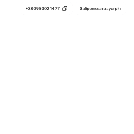
+38 095 002 14 77
Забронювати зустріч
тика
Бета-продукти