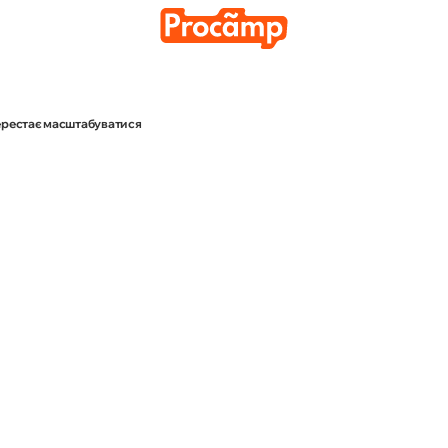
Медіа просування
Аналі
перестає масштабуватися
тків