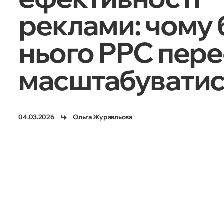
реклами: чому 
нього PPC пере
масштабувати
04.03.2026
Ольга Журавльова