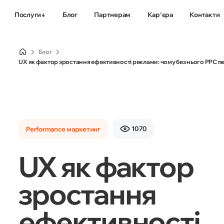
Послуги
Блог
Партнерам
Карʼєра
Контакти
Блог
Комплексне
Просування
UX як фактор зростання ефективності реклами: чому без нього PPC 
просування сайтів
мобільних дода
1070
Performance маркетинг
UX як фактор
зростання
ефективності