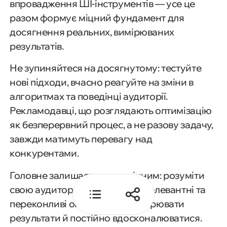
впровадження ШІ-інструментів — усе це
8. Аналітика Google Ads: від
разом формує міцний фундамент для
даних до прийняття рішень
досягнення реальних, вимірюваних
результатів.
9. A/B-тестування у Google Ads:
пошук найефективніших рішень
Не зупиняйтеся на досягнутому: тестуйте
нові підходи, вчасно реагуйте на зміни в
10. Актуальні тренди Google Ads:
алгоритмах та поведінці аудиторії.
як залишатися попереду
Рекламодавці, що розглядають оптимізацію
як безперервний процес, а не разову задачу,
Висновок
завжди матимуть перевагу над
конкурентами.
Головне залишається незмінним: розуміти
свою аудиторію, створювати релевантні та
переконливі оголошення, вимірювати
результати й постійно вдосконалюватися.