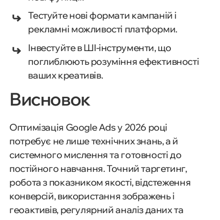
важливо
Тестуйте нові формати кампаній і
рекламні можливості платформи.
4. Зображення в оголошеннях:
як візуальний контент підсилює
Інвестуйте в ШІ-інструменти, що
ефективність
поглиблюють розуміння ефективності
ваших креативів.
5. Групи місцеположень в Google
Висновок
Ads та їх вплив на Google Maps
Оптимізація Google Ads у 2026 році
6. Оптимізація рекламних
потребує не лише технічних знань, а й
елементів для досягнення
системного мислення та готовності до
максимального результату
постійного навчання. Точний таргетинг,
робота з показником якості, відстеження
7. ШІ-інтеграції для глибокого
конверсій, використання зображень і
аналізу ефективності елементів
геоактивів, регулярний аналіз даних та