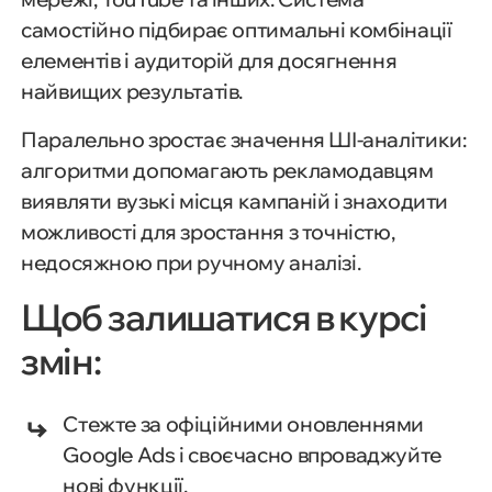
самостійно підбирає оптимальні комбінації
елементів і аудиторій для досягнення
найвищих результатів.
Паралельно зростає значення ШІ-аналітики:
алгоритми допомагають рекламодавцям
виявляти вузькі місця кампаній і знаходити
1. Точний таргетинг як основа
можливості для зростання з точністю,
успішної кампанії
недосяжною при ручному аналізі.
Щоб залишатися в курсі
2. Показник якості: як
використати його для
змін:
підвищення рентабельності
Стежте за офіційними оновленнями
3. Відстеження конверсій:
Google Ads і своєчасно впроваджуйте
вимірюйте те, що справді
нові функції.