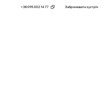
+38 095 002 14 77
Забронювати зустріч
тика
Бета-продукти