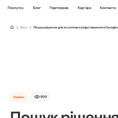
Послуги
Блог
Партнерам
Карʼєра
Контакти
Блог
Пошук рішення для e-commerce відстеження в Google 
Комплексне
Просування
просування сайтів
мобільних дода
909
Кейси
Пошук рішення 