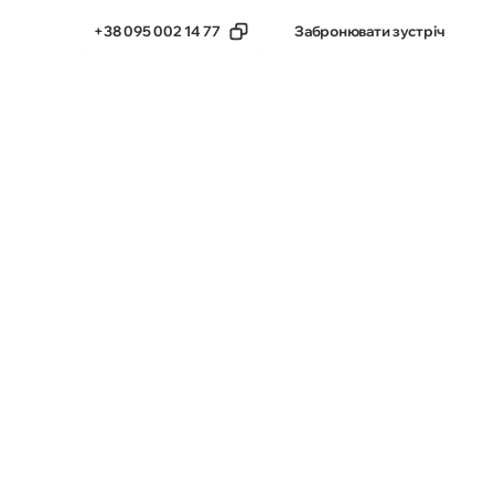
+38 095 002 14 77
Забронювати зустріч
тика
Бета-продукти