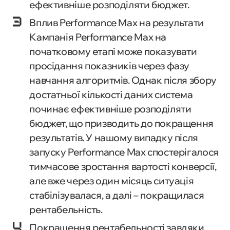
ефективніше розподіляти бюджет.
Вплив Performance Max на результати
Кампанія Performance Max на
початковому етапі може показувати
просідання показників через фазу
навчання алгоритмів. Однак після збору
достатньої кількості даних система
починає ефективніше розподіляти
бюджет, що призводить до покращення
результатів. У нашому випадку після
запуску Performance Max спостерігалося
тимчасове зростання вартості конверсії,
але вже через один місяць ситуація
стабілізувалася, а далі – покращилася
рентабельність.
Покращення рентабельності завдяки