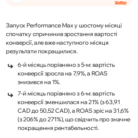
Запуск Performance Max у шостому місяці
спочатку спричинив зростання вартості
конверсії, але вже наступного місяця
результати покращилися.
6-й місяць порівняно з 5-м: вартість
конверсії зросла на 7,9%, а ROAS
знизився на 1%.
7-й місяць порівняно з 6-м: вартість
конверсії зменшилася на 21% (з 63,91
CAD до 50,52 CAD), а ROAS зріс на 31,6%
(з 206% до 271%), що свідчить про значне
покращення рентабельності.